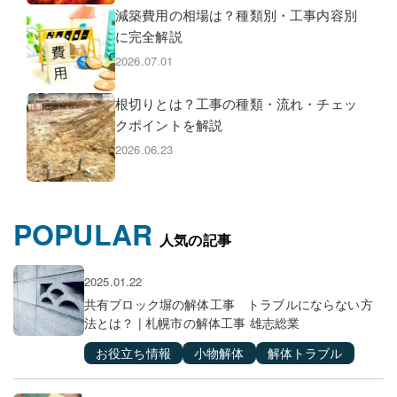
減築費用の相場は？種類別・工事内容別
に完全解説
2026.07.01
根切りとは？工事の種類・流れ・チェッ
クポイントを解説
2026.06.23
POPULAR
人気の記事
2025.01.22
共有ブロック塀の解体工事 トラブルにならない方
法とは？ | 札幌市の解体工事 雄志総業
お役立ち情報
小物解体
解体トラブル