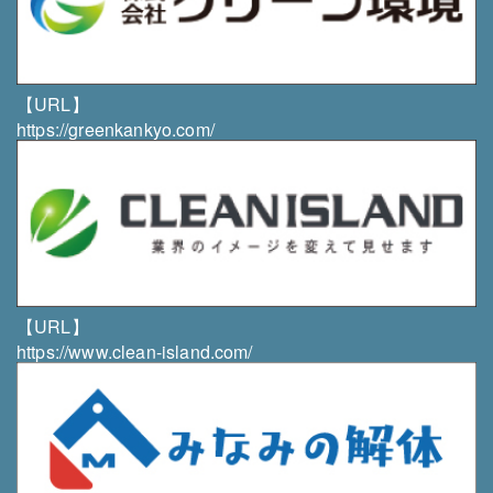
011-879-5001／011-351-1969
【URL】
https://greenkankyo.com/
【URL】
https://www.clean-island.com/