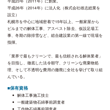
平成23年（2011年）に創業。
平成26年（2014年）に法人化（株式会社雄志総業を
設立）
札幌市を中心に地域密着で15年以上、一般家屋から
ビルまでの解体工事、アスベスト除去、仮設足場工
事、冬期の除排雪など、総合建設業の第一線で現場を
指揮。
「業界で最もクリーンで、最も信頼される解体業者」
を目指し、徹底した法令順守、クリーンな廃棄物処
理、そして不透明な費用の撤廃に全社を挙げて取り組
んでいる。
■保有資格
解体工事施工技士
一般建築物石綿事前調査者
工作物石綿事前調査者