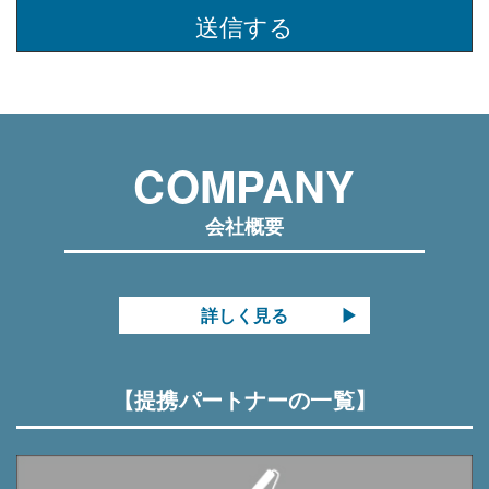
囲内（例：お問い合わせ対応、サービス提供、契約履
このフィールドは空のままにしてください。
行、情報提供など）で、業務の遂行上必要な限りにお
いて利用します。
・当社は、個人情報を第三者との間で共同利用した
り、個人情報の取扱いを第三者に委託する場合には、
当該第三者につき厳正な調査を行った上、秘密保持さ
COMPANY
せるために適正な監督を行います。
個人情報の管理について
会社概要
・当社は、個人情報の正確性を保ち、これを安全に管
理します。
・当社は、個人情報の紛失、破壊、改ざん及び漏洩等
詳しく見る
を防止するため、適正な情報セキュリティ対策を講じ
ます。
【提携パートナーの一覧】
個人情報の開示・訂正・利用停止・消去について
・個人情報について、「開示」「訂正」等を求める権
利を有していることを確認し、これらの要求ある場合