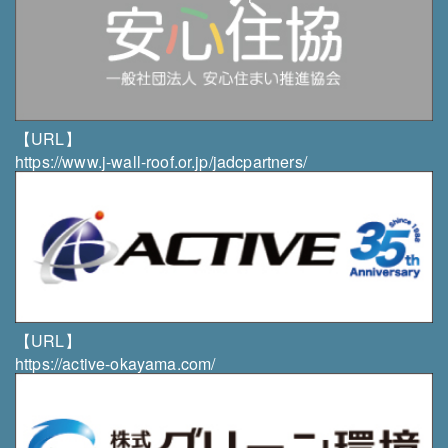
には異議なく速やかに対応します。
・個人情報の取扱いにつきましてご意見やご質問がご
ざいましたら、当社までご連絡下さいますようお願い
申し上げます。
組織・体制
【URL】
・当社は、個人情報保護責任者を任命し、個人情報の
https://www.j-wall-roof.or.jp/jadcpartners/
適正な管理を実施します。
・当社は、従業者に対して個人情報の保護及び適正な
管理方法についての研修を実施し、日常業務における
個人情報の適正な取扱いを徹底します。
・当社は、サービス品質向上のため、第三者からコン
サルティングサービスの提供を受ける場合がありま
す。
【URL】
https://active-okayama.com/
お問い合わせ先
株式会社 雄志総業
〒003-0831 北海道札幌市白石区北郷1条11丁目3-1
TEL／FAX