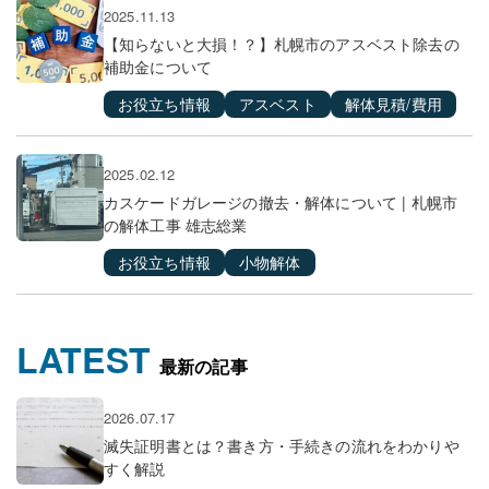
2025.11.13
【知らないと大損！？】札幌市のアスベスト除去の
補助金について
お役立ち情報
アスベスト
解体見積/費用
2025.02.12
カスケードガレージの撤去・解体について | 札幌市
の解体工事 雄志総業
お役立ち情報
小物解体
LATEST
最新の記事
2026.07.17
滅失証明書とは？書き方・手続きの流れをわかりや
すく解説