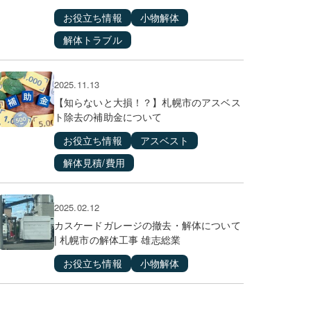
お役立ち情報
小物解体
解体トラブル
2025.11.13
【知らないと大損！？】札幌市のアスベス
ト除去の補助金について
お役立ち情報
アスベスト
解体見積/費用
2025.02.12
カスケードガレージの撤去・解体について
| 札幌市の解体工事 雄志総業
お役立ち情報
小物解体