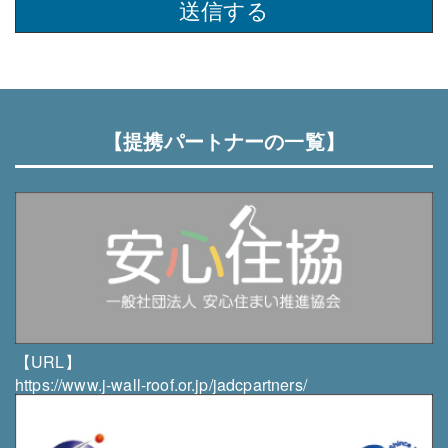
行、情報提供など）で、業務の遂行上必要な限りにお
いて利用します。
・当社は、個人情報を第三者との間で共同利用した
り、個人情報の取扱いを第三者に委託する場合には、
当該第三者につき厳正な調査を行った上、秘密保持さ
【提携パートナーの一覧】
せるために適正な監督を行います。
個人情報の管理について
・当社は、個人情報の正確性を保ち、これを安全に管
理します。
・当社は、個人情報の紛失、破壊、改ざん及び漏洩等
を防止するため、適正な情報セキュリティ対策を講じ
ます。
個人情報の開示・訂正・利用停止・消去について
【URL】
・個人情報について、「開示」「訂正」等を求める権
https://www.j-wall-roof.or.jp/jadcpartners/
利を有していることを確認し、これらの要求ある場合
には異議なく速やかに対応します。