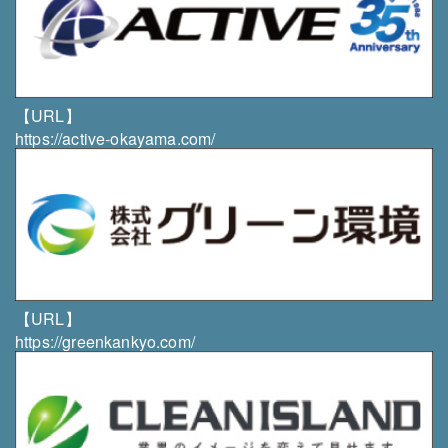
・個人情報の取扱いにつきましてご意見やご質問がご
ざいましたら、当社までご連絡下さいますようお願い
申し上げます。
組織・体制
【URL】
・当社は、個人情報保護責任者を任命し、個人情報の
https://active-okayama.com/
適正な管理を実施します。
・当社は、従業者に対して個人情報の保護及び適正な
管理方法についての研修を実施し、日常業務における
個人情報の適正な取扱いを徹底します。
・当社は、サービス品質向上のため、第三者からコン
サルティングサービスの提供を受ける場合がありま
【URL】
す。
https://greenkankyo.com/
お問い合わせ先
株式会社 雄志総業
〒003-0831 北海道札幌市白石区北郷1条11丁目3-1
TEL／FAX