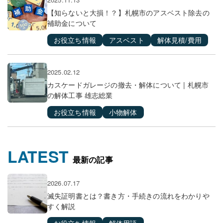
【知らないと大損！？】札幌市のアスベスト除去の
補助金について
お役立ち情報
アスベスト
解体見積/費用
2025.02.12
カスケードガレージの撤去・解体について | 札幌市
の解体工事 雄志総業
お役立ち情報
小物解体
LATEST
最新の記事
2026.07.17
滅失証明書とは？書き方・手続きの流れをわかりや
すく解説