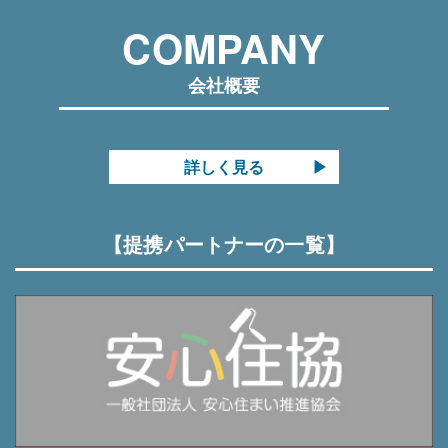
当該第三者につき厳正な調査を行った上、秘密保持さ
COMPANY
せるために適正な監督を行います。
個人情報の管理について
会社概要
・当社は、個人情報の正確性を保ち、これを安全に管
理します。
・当社は、個人情報の紛失、破壊、改ざん及び漏洩等
詳しく見る
を防止するため、適正な情報セキュリティ対策を講じ
ます。
【提携パートナーの一覧】
個人情報の開示・訂正・利用停止・消去について
・個人情報について、「開示」「訂正」等を求める権
利を有していることを確認し、これらの要求ある場合
には異議なく速やかに対応します。
・個人情報の取扱いにつきましてご意見やご質問がご
ざいましたら、当社までご連絡下さいますようお願い
申し上げます。
組織・体制