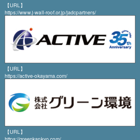
【URL】
・当社は、個人情報保護責任者を任命し、個人情報の
https://www.j-wall-roof.or.jp/jadcpartners/
適正な管理を実施します。
・当社は、従業者に対して個人情報の保護及び適正な
管理方法についての研修を実施し、日常業務における
個人情報の適正な取扱いを徹底します。
・当社は、サービス品質向上のため、第三者からコン
サルティングサービスの提供を受ける場合がありま
す。
【URL】
https://active-okayama.com/
お問い合わせ先
株式会社 雄志総業
〒003-0831 北海道札幌市白石区北郷1条11丁目3-1
TEL／FAX
011-879-5001／011-351-1969
【URL】
https://greenkankyo.com/