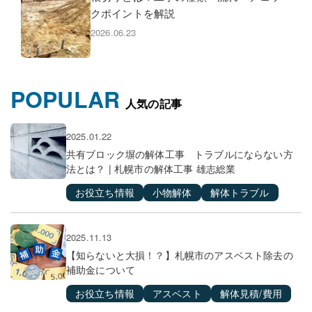
クポイントを解説
2026.06.23
POPULAR
人気の記事
2025.01.22
共有ブロック塀の解体工事 トラブルにならない方
法とは？ | 札幌市の解体工事 雄志総業
お役立ち情報
小物解体
解体トラブル
2025.11.13
【知らないと大損！？】札幌市のアスベスト除去の
補助金について
お役立ち情報
アスベスト
解体見積/費用