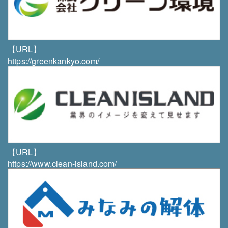
TEL／FAX
011-879-5001／011-351-1969
【URL】
https://greenkankyo.com/
【URL】
https://www.clean-island.com/