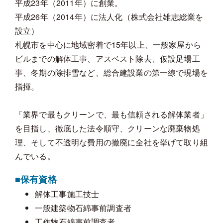
平成23年（2011年）に創業。
平成26年（2014年）に法人化（株式会社雄志総業を
設立）
札幌市を中心に地域密着で15年以上、一般家屋から
ビルまでの解体工事、アスベスト除去、仮設足場工
事、冬期の除排雪など、総合建設業の第一線で現場を
指揮。
「業界で最もクリーンで、最も信頼される解体業者」
を目指し、徹底した法令順守、クリーンな廃棄物処
理、そして不透明な費用の撤廃に全社を挙げて取り組
んでいる。
■保有資格
解体工事施工技士
一般建築物石綿事前調査者
工作物石綿事前調査者