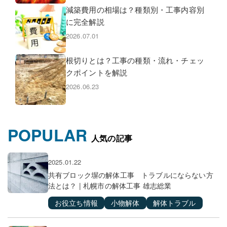
減築費用の相場は？種類別・工事内容別
に完全解説
2026.07.01
根切りとは？工事の種類・流れ・チェッ
クポイントを解説
2026.06.23
POPULAR
人気の記事
2025.01.22
共有ブロック塀の解体工事 トラブルにならない方
法とは？ | 札幌市の解体工事 雄志総業
お役立ち情報
小物解体
解体トラブル