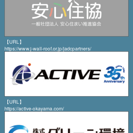
には異議なく速やかに対応します。
・個人情報の取扱いにつきましてご意見やご質問がご
ざいましたら、当社までご連絡下さいますようお願い
申し上げます。
組織・体制
【URL】
・当社は、個人情報保護責任者を任命し、個人情報の
https://www.j-wall-roof.or.jp/jadcpartners/
適正な管理を実施します。
・当社は、従業者に対して個人情報の保護及び適正な
管理方法についての研修を実施し、日常業務における
個人情報の適正な取扱いを徹底します。
・当社は、サービス品質向上のため、第三者からコン
サルティングサービスの提供を受ける場合がありま
す。
【URL】
https://active-okayama.com/
お問い合わせ先
株式会社 雄志総業
〒003-0831 北海道札幌市白石区北郷1条11丁目3-1