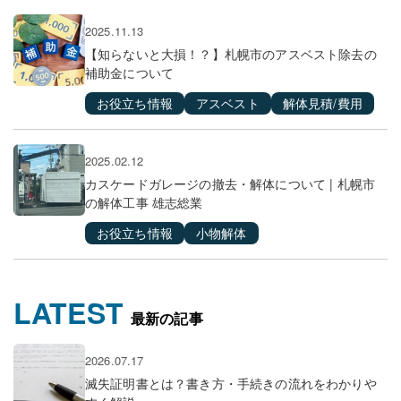
2025.11.13
【知らないと大損！？】札幌市のアスベスト除去の
補助金について
お役立ち情報
アスベスト
解体見積/費用
2025.02.12
カスケードガレージの撤去・解体について | 札幌市
の解体工事 雄志総業
お役立ち情報
小物解体
LATEST
最新の記事
2026.07.17
滅失証明書とは？書き方・手続きの流れをわかりや