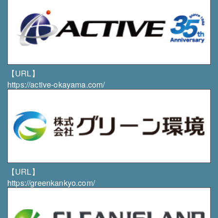
には異議なく速やかに対応します。
・個人情報の取扱いにつきましてご意見やご質問がご
ざいましたら、当社までご連絡下さいますようお願い
申し上げます。
組織・体制
【URL】
・当社は、個人情報保護責任者を任命し、個人情報の
https://active-okayama.com/
適正な管理を実施します。
・当社は、従業者に対して個人情報の保護及び適正な
管理方法についての研修を実施し、日常業務における
個人情報の適正な取扱いを徹底します。
・当社は、サービス品質向上のため、第三者からコン
サルティングサービスの提供を受ける場合がありま
【URL】
す。
https://greenkankyo.com/
お問い合わせ先
株式会社 雄志総業
〒003-0831 北海道札幌市白石区北郷1条11丁目3-1