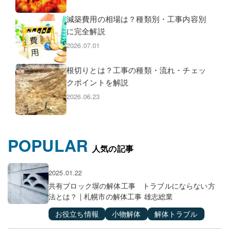
減築費用の相場は？種類別・工事内容別
に完全解説
2026.07.01
根切りとは？工事の種類・流れ・チェッ
クポイントを解説
2026.06.23
POPULAR
人気の記事
2025.01.22
共有ブロック塀の解体工事 トラブルにならない方
法とは？ | 札幌市の解体工事 雄志総業
お役立ち情報
小物解体
解体トラブル