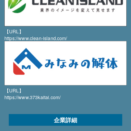
TEL／FAX
011-879-5001／011-351-1969
【URL】
https://www.clean-island.com/
【URL】
https://www.373kaitai.com/
企業詳細