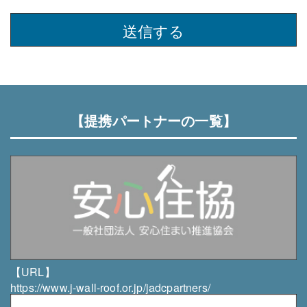
・当社は、個人情報を取得の際に示した利用目的の範
囲内（例：お問い合わせ対応、サービス提供、契約履
このフィールドは空のままにしてください。
行、情報提供など）で、業務の遂行上必要な限りにお
いて利用します。
・当社は、個人情報を第三者との間で共同利用した
り、個人情報の取扱いを第三者に委託する場合には、
当該第三者につき厳正な調査を行った上、秘密保持さ
【提携パートナーの一覧】
せるために適正な監督を行います。
個人情報の管理について
・当社は、個人情報の正確性を保ち、これを安全に管
理します。
・当社は、個人情報の紛失、破壊、改ざん及び漏洩等
を防止するため、適正な情報セキュリティ対策を講じ
ます。
個人情報の開示・訂正・利用停止・消去について
【URL】
・個人情報について、「開示」「訂正」等を求める権
https://www.j-wall-roof.or.jp/jadcpartners/
利を有していることを確認し、これらの要求ある場合